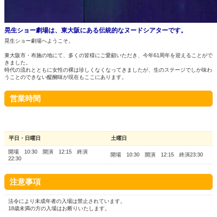
晃生ショー劇場は、東大阪にある伝統的なヌードシアターです。
晃生ショー劇場へようこそ。
東大阪市・布施の地にて、多くの皆様にご愛顧いただき、今年61周年を迎えることがで
きました。
時代の流れとともに女性の裸は珍しくなくなってきましたが、生のステージでしか味わ
うことのできない醍醐味が現在もここにあります。
営業時間
平日・日曜日
土曜日
開場
10:30 開演 12:15 終演
開場
10:30 開演 12:15 終演23:30
22:30
注意事項
法令により未成年者の入場は禁止されています。
18歳未満の方の入場はお断りいたします。